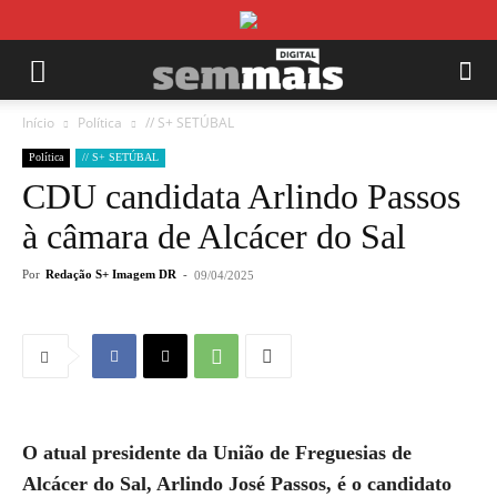
Início
Política
// S+ SETÚBAL
Política
// S+ SETÚBAL
CDU candidata Arlindo Passos
à câmara de Alcácer do Sal
Por
Redação S+ Imagem DR
-
09/04/2025
O atual presidente da União de Freguesias de
Alcácer do Sal, Arlindo José Passos, é o candidato