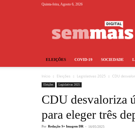
Quinta-feira, Agosto 6, 2026
S+
ELEIÇÕES
COVID-19
SOCIEDADE
Início
Eleições
Legislativas 2025
CDU desvalori
Eleições
Legislativas 2025
CDU desvaloriza úl
para eleger três d
Por
Redação S+ Imagem DR
-
16/05/2025