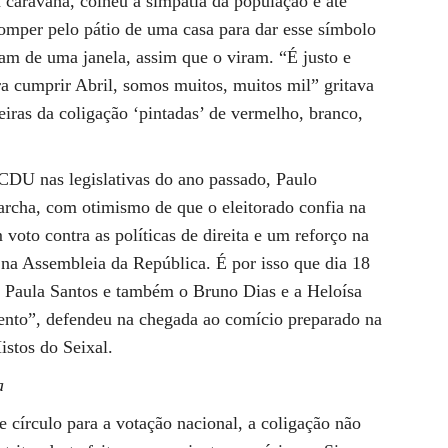
 a caravana, colheu a simpatia da população e até
rromper pelo pátio de uma casa para dar esse símbolo
am de uma janela, assim que o viram. “É justo e
ra cumprir Abril, somos muitos, muitos mil” gritava
ras da coligação ‘pintadas’ de vermelho, branco,
CDU nas legislativas do ano passado, Paulo
rcha, com otimismo de que o eleitorado confia na
oto contra as políticas de direita e um reforço na
 na Assembleia da República. É por isso que dia 18
r a Paula Santos e também o Bruno Dias e a Heloísa
mento”, defendeu na chegada ao comício preparado na
stos do Seixal.
a
e círculo para a votação nacional, a coligação não