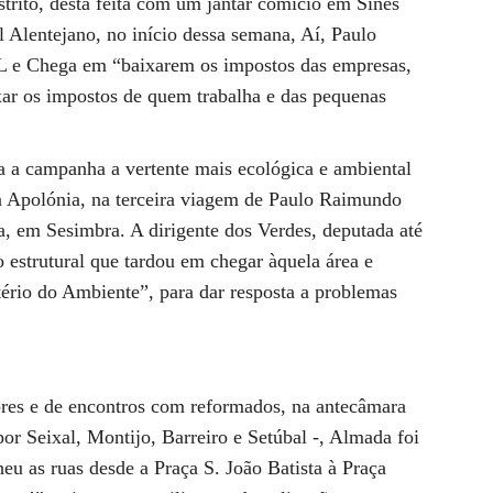
istrito, desta feita com um jantar comício em Sines
l Alentejano, no início dessa semana, Aí, Paulo
IL e Chega em “baixarem os impostos das empresas,
xar os impostos de quem trabalha e das pequenas
a a campanha a vertente mais ecológica e ambiental
a Apolónia, na terceira viagem de Paulo Raimundo
ra, em Sesimbra. A dirigente dos Verdes, deputada até
 estrutural que tardou em chegar àquela área e
ério do Ambiente”, para dar resposta a problemas
ores e de encontros com reformados, na antecâmara
or Seixal, Montijo, Barreiro e Setúbal -, Almada foi
u as ruas desde a Praça S. João Batista à Praça