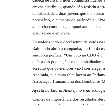
cabeça de lista, o líder comunista liderou
cravos distribuiu, quando não resistiu a i
da Liberdade a duas jovens que lhe acenar
necessário, o aumento do salário!” ou “Pa
a marcha comunista, empunhando as bandei
azul, verde e amarelo.
Desvalorizando o decréscimo de votos na 
Raimundo abriu a campanha, no fim da ma
sua força política. “Um voto na CDU é um v
defesa das populações e dos trabalhadores
acredito que os eleitores vão fazer elege
Apolónia, que tanta falta fazem ao Parla
Associação Humanitária dos Bombeiros Mi
Aposta no Litoral Alentejano e na ecologi
Cientes da importância dos resultados dest