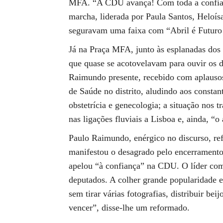
MFA. “A CDU avança! Com toda a confiança
marcha, liderada por Paula Santos, Heloísa
seguravam uma faixa com “Abril é Futuro
Já na Praça MFA, junto às esplanadas dos c
que quase se acotovelavam para ouvir os 
Raimundo presente, recebido com aplausos
de Saúde no distrito, aludindo aos constan
obstetrícia e genecologia; a situação nos 
nas ligações fluviais a Lisboa e, ainda, “o
Paulo Raimundo, enérgico no discurso, ref
manifestou o desagrado pelo encerramento 
apelou “à confiança” na CDU. O líder comu
deputados. A colher grande popularidade en
sem tirar várias fotografias, distribuir be
vencer”, disse-lhe um reformado.