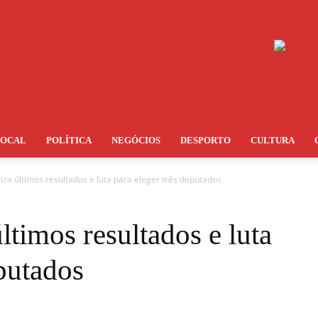
LOCAL
POLÍTICA
NEGÓCIOS
DESPORTO
CULTURA
za últimos resultados e luta para eleger três deputados
timos resultados e luta
eputados