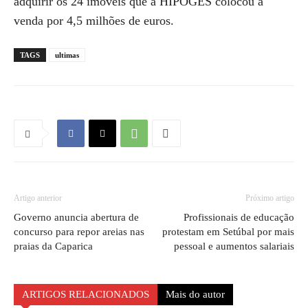
adquirir os 24 imóveis que a HIPOGES colocou à
venda por 4,5 milhões de euros.
TAGS
ultimas
Artigo anterior
Próximo artigo
Governo anuncia abertura de
Profissionais de educação
concurso para repor areias nas
protestam em Setúbal por mais
praias da Caparica
pessoal e aumentos salariais
ARTIGOS RELACIONADOS
Mais do autor