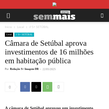
Início
Local
// S+ SETÚBAL
Local
// S+ SETÚBAL
Câmara de Setúbal aprova
investimentos de 16 milhões
em habitação pública
Por
Redação S+ Imagem DR
-
22/05/2025
A câmara de Setúbal aprovou um investimento