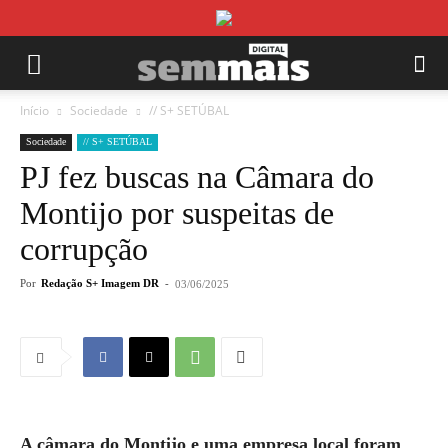
Início
Sociedade
// S+ SETÚBAL
Sociedade
// S+ SETÚBAL
PJ fez buscas na Câmara do
Montijo por suspeitas de
corrupção
Por
Redação S+ Imagem DR
-
03/06/2025
A câmara do Montijo e uma empresa local foram