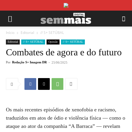
Início
Editorial
// S+ SETÚBAL
Editorial
// S+ SETÚBAL
Opinião
// S+ SETÚBAL
Combates de agora e do futuro
Por
Redação S+ Imagem DR
-
25/06/2025
Os mais recentes episódios de xenofobia e racismo,
traduzidos em atos de ódio e violência física — como o
ataque ao ator da companhia “A Barraca” — revelam