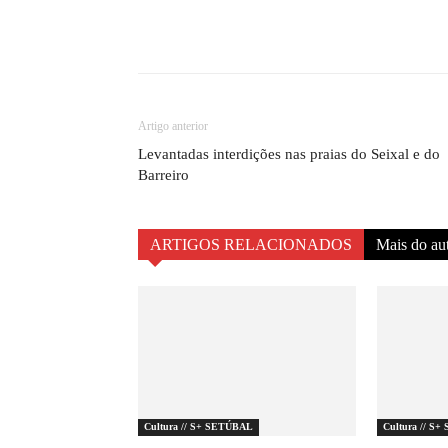
Compartilhado
Artigo anterior
Levantadas interdições nas praias do Seixal e do
Barreiro
ARTIGOS RELACIONADOS
Mais do au
Cultura // S+ SETÚBAL
Cultura // S