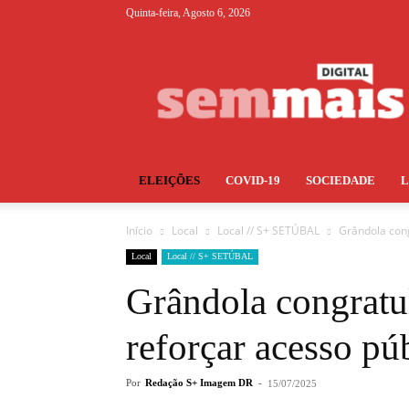
Quinta-feira, Agosto 6, 2026
S+
ELEIÇÕES
COVID-19
SOCIEDADE
Início
Local
Local // S+ SETÚBAL
Grândola cong
Local
Local // S+ SETÚBAL
Grândola congratu
reforçar acesso púb
Por
Redação S+ Imagem DR
-
15/07/2025