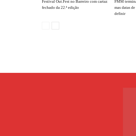
Festival Out.Fest no Barreiro com cartaz
FMM termina
fechado da 22.ª edição
mas datas de
definir