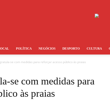
LOCAL
POLÍTICA
NEGÓCIOS
DESPORTO
CULTURA
ratula-se com medidas para reforçar acesso público às praias
la-se com medidas para
lico às praias