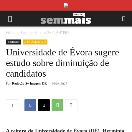
Início
Sociedade
// S+ ALENTEJO
Sociedade
// S+ ALENTEJO
Universidade de Évora sugere
estudo sobre diminuição de
candidatos
Por
Redação S+ Imagem DR
-
26/08/2025
A reitora da Universidade de Évora (UÉ), Hermínia