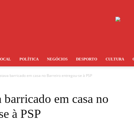
LOCAL
POLÍTICA
NEGÓCIOS
DESPORTO
CULTURA
ava barricado em casa no Barreiro entregou-se à PSP
barricado em casa no
se à PSP