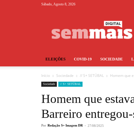
Sábado, Agosto 8, 2026
S+
ELEIÇÕES
COVID-19
SOCIEDADE
Início
Sociedade
// S+ SETÚBAL
Homem que est
Sociedade
// S+ SETÚBAL
Homem que estava 
Barreiro entregou-
Por
Redação S+ Imagem DR
-
27/08/2025