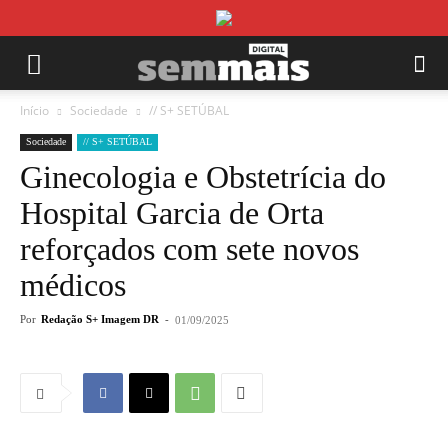
Início
Sociedade
// S+ SETÚBAL
Sociedade
// S+ SETÚBAL
Ginecologia e Obstetrícia do
Hospital Garcia de Orta
reforçados com sete novos
médicos
Por
Redação S+ Imagem DR
-
01/09/2025