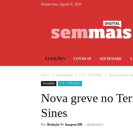
Quinta-feira, Agosto 6, 2026
S+
ELEIÇÕES
COVID-19
SOCIEDADE
Início
Sociedade
// S+ SETÚBAL
Nova greve no
Sociedade
// S+ SETÚBAL
Nova greve no Ter
Sines
Por
Redação S+ Imagem DR
-
09/09/2025