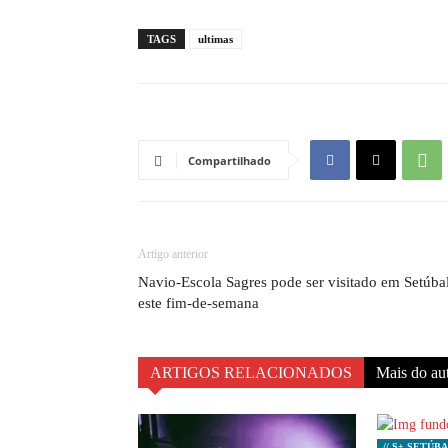
TAGS
ultimas
Compartilhado
Artigo anterior
Navio-Escola Sagres pode ser visitado em Setúba
este fim-de-semana
ARTIGOS RELACIONADOS
Mais do au
// S+ SETÚB