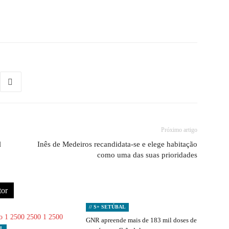
Próximo artigo
l
Inês de Medeiros recandidata-se e elege habitação
como uma das suas prioridades
tor
// S+ SETÚBAL
GNR apreende mais de 183 mil doses de
AL