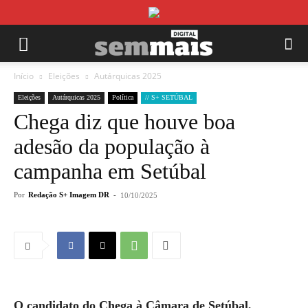
Início
Eleições
Autárquicas 2025
Eleições
Autárquicas 2025
Política
// S+ SETÚBAL
Chega diz que houve boa
adesão da população à
campanha em Setúbal
Por
Redação S+ Imagem DR
-
10/10/2025
O candidato do Chega à Câmara de Setúbal,