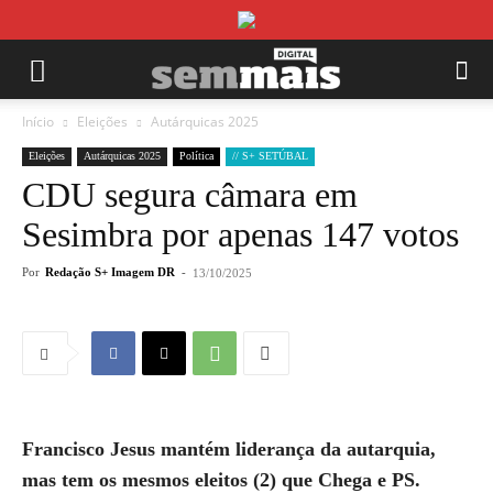
Início
Eleições
Autárquicas 2025
Eleições
Autárquicas 2025
Política
// S+ SETÚBAL
CDU segura câmara em
Sesimbra por apenas 147 votos
Por
Redação S+ Imagem DR
-
13/10/2025
Francisco Jesus mantém liderança da autarquia,
mas tem os mesmos eleitos (2) que Chega e PS.