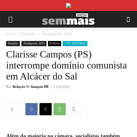
Início
Eleições
Autárquicas 2025
Eleições
Autárquicas 2025
Política
// S+ SETÚBAL
Clarisse Campos (PS)
interrompe domínio comunista
em Alcácer do Sal
Por
Redação S+ Imagem DR
-
13/10/2025
Além da maioria na câmara, socialistas também