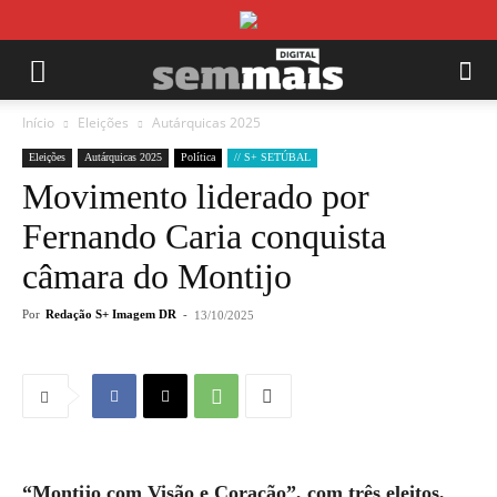
Início
Eleições
Autárquicas 2025
Eleições
Autárquicas 2025
Política
// S+ SETÚBAL
Movimento liderado por
Fernando Caria conquista
câmara do Montijo
Por
Redação S+ Imagem DR
-
13/10/2025
“Montijo com Visão e Coração”, com três eleitos,