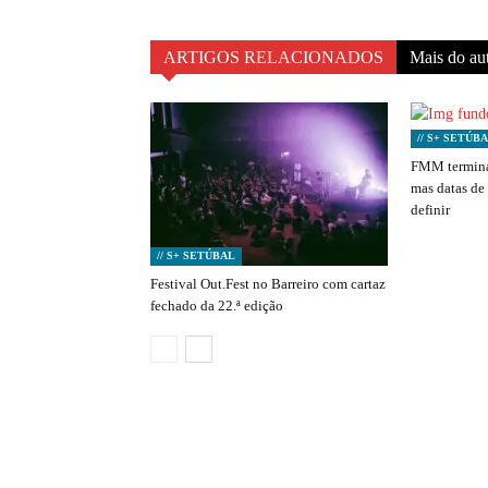
ARTIGOS RELACIONADOS
Mais do au
// S+ SETÚB
FMM termina
mas datas de
definir
// S+ SETÚBAL
Festival Out.Fest no Barreiro com cartaz
fechado da 22.ª edição