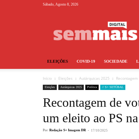
Sábado, Agosto 8, 2026
S+
ELEIÇÕES
COVID-19
SOCIEDADE
Início
Eleições
Autárquicas 2025
Recontagem d
Eleições
Autárquicas 2025
Política
// S+ SETÚBAL
Recontagem de vot
um eleito ao PS n
Por
Redação S+ Imagem DR
-
17/10/2025