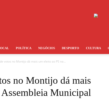
LOCAL
POLÍTICA
NEGÓCIOS
DESPORTO
CULTURA
e votos no Montijo dá mais um eleito ao PS na...
os no Montijo dá mais
a Assembleia Municipal