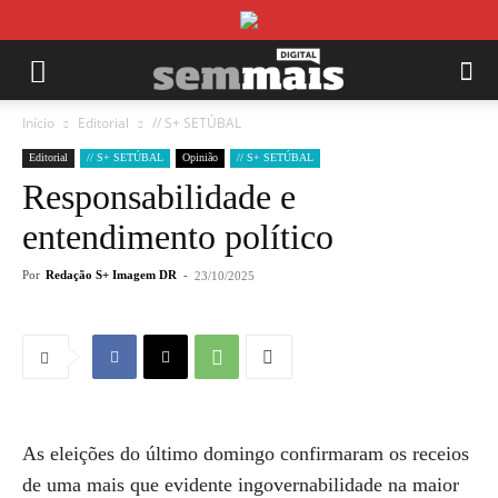
Início
Editorial
// S+ SETÚBAL
Editorial
// S+ SETÚBAL
Opinião
// S+ SETÚBAL
Responsabilidade e
entendimento político
Por
Redação S+ Imagem DR
-
23/10/2025
As eleições do último domingo confirmaram os receios
de uma mais que evidente ingovernabilidade na maior