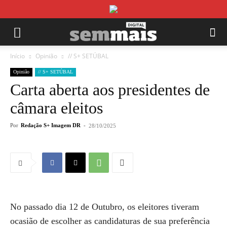
Início
Opinião
// S+ SETÚBAL
Opinião
// S+ SETÚBAL
Carta aberta aos presidentes de
câmara eleitos
Por
Redação S+ Imagem DR
-
28/10/2025
No passado dia 12 de Outubro, os eleitores tiveram
ocasião de escolher as candidaturas de sua preferência