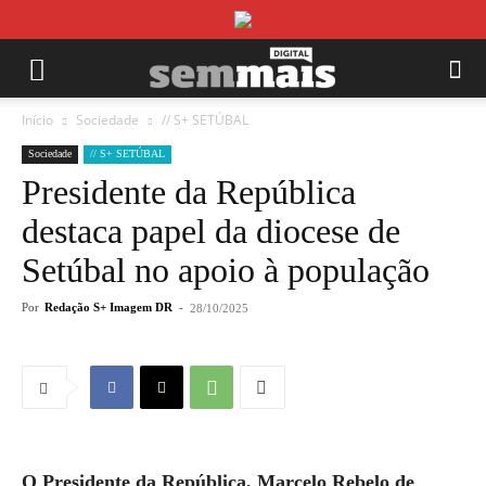
Início
Sociedade
// S+ SETÚBAL
Sociedade
// S+ SETÚBAL
Presidente da República
destaca papel da diocese de
Setúbal no apoio à população
Por
Redação S+ Imagem DR
-
28/10/2025
O Presidente da República, Marcelo Rebelo de