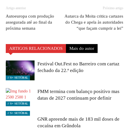
Artigo anterior
Próximo artigo
Autoeuropa com produção
Autarca da Moita critica cartazes
assegurada até ao final da
do Chega e apela às autoridades
próxima semana
“que façam cumprir a lei”
ARTIGOS RELACIONADOS
Mais do autor
Festival Out.Fest no Barreiro com cartaz
fechado da 22.ª edição
// S+ SETÚBAL
FMM termina com balanço positivo mas
datas de 2027 continuam por definir
// S+ SETÚBAL
// S+ SETÚBAL
GNR apreende mais de 183 mil doses de
cocaína em Grândola