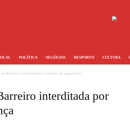
LOCAL
POLÍTICA
NEGÓCIOS
DESPORTO
CULTURA
 no Barreiro interditada por motivos de segurança
arreiro interditada por
nça