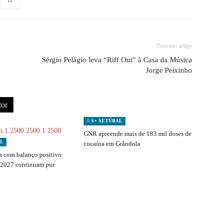
Próximo artigo
Sérgio Pelágio leva “Riff Out” à Casa da Música
Jorge Peixinho
tor
// S+ SETÚBAL
GNR apreende mais de 183 mil doses de
AL
cocaína em Grândola
 com balanço positivo
 2027 continuam por