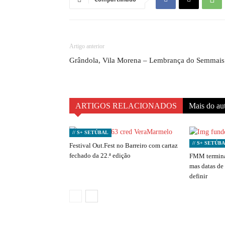
Artigo anterior
Grândola, Vila Morena – Lembrança do Semmais
ARTIGOS RELACIONADOS
Mais do au
// S+ SETÚBAL
// S+ SETÚB
Festival Out.Fest no Barreiro com cartaz
fechado da 22.ª edição
FMM termina
mas datas de
definir