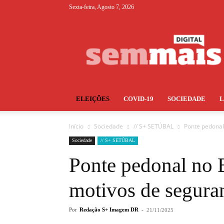
Sexta-feira, Agosto 7, 2026
S+
ELEIÇÕES
COVID-19
SOCIEDADE
Início
Sociedade
// S+ SETÚBAL
Ponte pedonal
Sociedade
// S+ SETÚBAL
Ponte pedonal no B
motivos de segura
Por
Redação S+ Imagem DR
-
21/11/2025