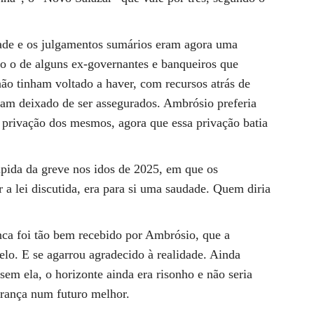
ade e os julgamentos sumários eram agora uma
o o de alguns ex-governantes e banqueiros que
não tinham voltado a haver, com recursos atrás de
nham deixado de ser assegurados. Ambrósio preferia
a privação dos mesmos, agora que essa privação batia
túpida da greve nos idos de 2025, em que os
a lei discutida, era para si uma saudade. Quem diria
nca foi tão bem recebido por Ambrósio, que a
elo. E se agarrou agradecido à realidade. Ainda
em ela, o horizonte ainda era risonho e não seria
erança num futuro melhor.