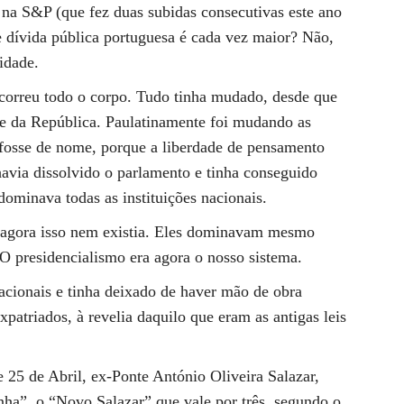
 na S&P (que fez duas subidas consecutivas este ano
e dívida pública portuguesa é cada vez maior? Não,
idade.
rcorreu todo o corpo. Tudo tinha mudado, desde que
nte da República. Paulatinamente foi mudando as
fosse de nome, porque a liberdade de pensamento
avia dissolvido o parlamento e tinha conseguido
ominava todas as instituições nacionais.
s agora isso nem existia. Eles dominavam mesmo
 O presidencialismo era agora o nosso sistema.
rnacionais e tinha deixado de haver mão de obra
xpatriados, à revelia daquilo que eram as antigas leis
te 25 de Abril, ex-Ponte António Oliveira Salazar,
ha”, o “Novo Salazar” que vale por três, segundo o