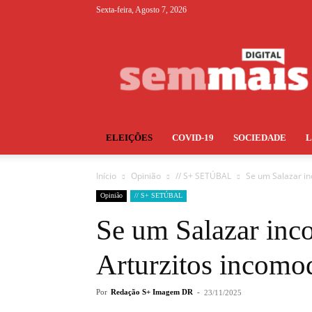
Sexta-feira, Agosto 7, 2026
S+
ELEIÇÕES
COVID-19
SOCIEDADE
Início
Opinião
// S+ SETÚBAL
Se um Salazar i
Opinião
// S+ SETÚBAL
Se um Salazar inco
Arturzitos incomo
Por
Redação S+ Imagem DR
-
23/11/2025