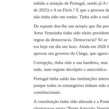
subido a notação de Portugal, sendo já A+
de 2025) e A na Fitch.? E que a procura d
não tinha sido um sonho. Tinha sido a real
De repente deu-lhe um arrepio que lhe pe
Artur Ventoinha tinha sido eleito preside
regras da democracia. Democracia? Só se 
era hoje em dia um luxo. Ainda em 2026 h
aprovar um governo do Chega, que agora d
Corrupção, tinha sido a sua bandeira, ma
tudo, num regime decrépito e autocrático.
Portugal tinha saído das instituições inte
porque todos os estrangeiros tinham sido e
constitucionais.
A constituição tinha sido alterada e a Pon
chamava-se agora “Ponte Arturzito Ventoin