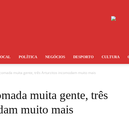
LOCAL
POLÍTICA
NEGÓCIOS
DESPORTO
CULTURA
ncomada muita gente, três Arturzitos incomodam muito mais
mada muita gente, três
dam muito mais