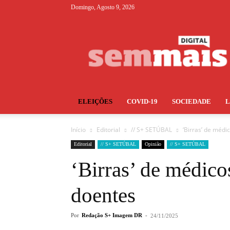
Domingo, Agosto 9, 2026
S+
ELEIÇÕES
COVID-19
SOCIEDADE
Início
Editorial
// S+ SETÚBAL
‘Birras’ de médi
Editorial
// S+ SETÚBAL
Opinião
// S+ SETÚBAL
‘Birras’ de médico
doentes
Por
Redação S+ Imagem DR
-
24/11/2025