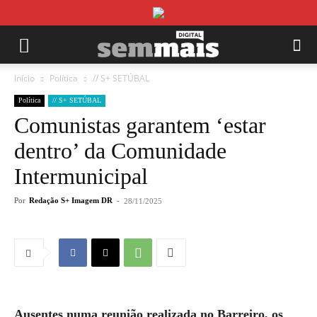
Início
Política
// S+ SETÚBAL
Política
// S+ SETÚBAL
Comunistas garantem ‘estar
dentro’ da Comunidade
Intermunicipal
Por
Redação S+ Imagem DR
-
28/11/2025
Ausentes numa reunião realizada no Barreiro, os