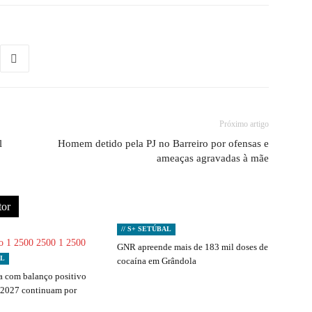
Próximo artigo
l
Homem detido pela PJ no Barreiro por ofensas e
ameaças agravadas à mãe
tor
// S+ SETÚBAL
GNR apreende mais de 183 mil doses de
AL
cocaína em Grândola
 com balanço positivo
 2027 continuam por