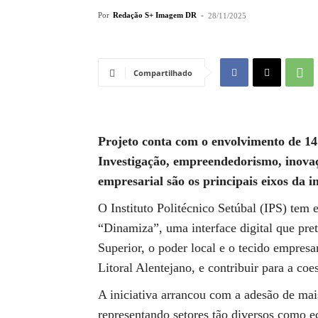
Por
Redação S+ Imagem DR
-
28/11/2025
Compartilhado
Projeto conta com o envolvimento de 14
Investigação, empreendedorismo, inovaç
empresarial são os principais eixos da in
O Instituto Politécnico Setúbal (IPS) tem
“Dinamiza”, uma interface digital que pre
Superior, o poder local e o tecido empresar
Litoral Alentejano, e contribuir para a coe
A iniciativa arrancou com a adesão de mais
representando setores tão diversos como 