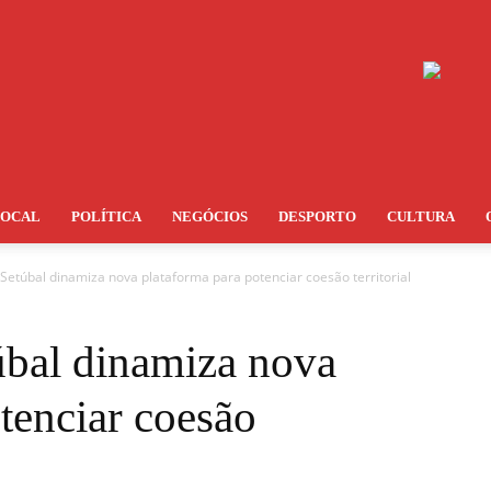
LOCAL
POLÍTICA
NEGÓCIOS
DESPORTO
CULTURA
 Setúbal dinamiza nova plataforma para potenciar coesão territorial
úbal dinamiza nova
tenciar coesão