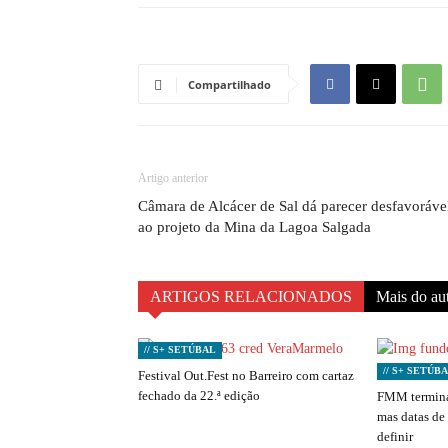
Compartilhado
Artigo anterior
Câmara de Alcácer de Sal dá parecer desfavoráve
ao projeto da Mina da Lagoa Salgada
ARTIGOS RELACIONADOS
Mais do au
// S+ SETÚBAL
// S+ SETÚB
Festival Out.Fest no Barreiro com cartaz
fechado da 22.ª edição
FMM termina
mas datas de
definir