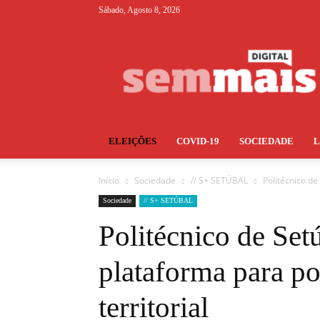
Sábado, Agosto 8, 2026
S+
ELEIÇÕES
COVID-19
SOCIEDADE
Início
Sociedade
// S+ SETÚBAL
Politécnico de
Sociedade
// S+ SETÚBAL
Politécnico de Set
plataforma para po
territorial