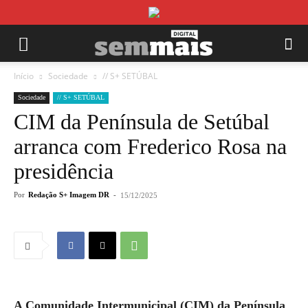
Início
Sociedade
// S+ SETÚBAL
Sociedade
// S+ SETÚBAL
CIM da Península de Setúbal
arranca com Frederico Rosa na
presidência
Por
Redação S+ Imagem DR
-
15/12/2025
A Comunidade Intermunicipal (CIM) da Península