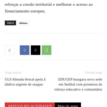
reforçar a coesão territorial e melhorar o acesso ao
financiamento europeu.
TAGS
ultimas
Artigo anterior
Próximo artigo
ULS Almada-Seixal apela à
EDUGEP inaugura nova sede
dádiva urgente de sangue
em Setúbal com promessa de
reforço educativo e comunitário
ARTIGOS RELACIONADOS
Mais do autor