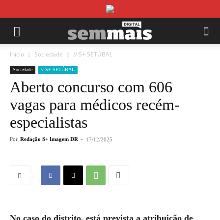
Início
Sociedade
// S+ SETÚBAL
Sociedade
// S+ SETÚBAL
Aberto concurso com 606
vagas para médicos recém-
especialistas
Por
Redação S+ Imagem DR
-
17/12/2025
No caso do distrito, está prevista a atribuição de