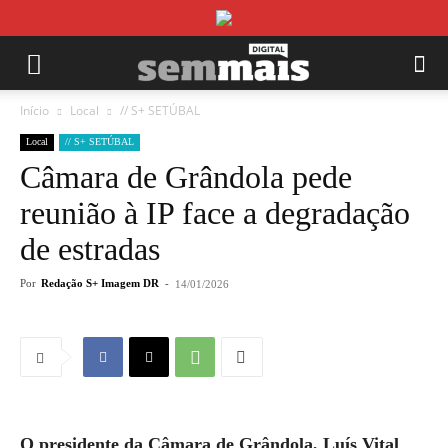
Início
Local
// S+ SETÚBAL
Local
// S+ SETÚBAL
Câmara de Grândola pede
reunião à IP face a degradação
de estradas
Por
Redação S+ Imagem DR
-
14/01/2026
O presidente da Câmara de Grândola, Luís Vital