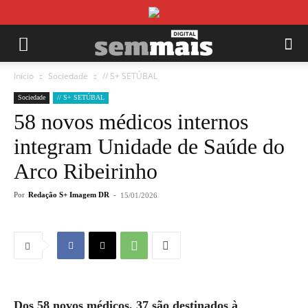
Início
Sociedade
// S+ SETÚBAL
Sociedade
// S+ SETÚBAL
58 novos médicos internos
integram Unidade de Saúde do
Arco Ribeirinho
Por
Redação S+ Imagem DR
-
15/01/2026
Dos 58 novos médicos, 37 são destinados à