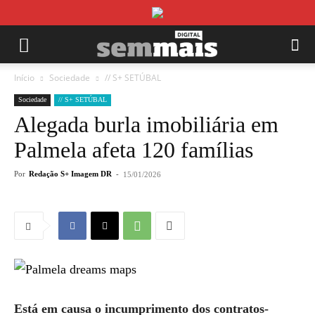
Início
Sociedade
// S+ SETÚBAL
Sociedade
// S+ SETÚBAL
Alegada burla imobiliária em
Palmela afeta 120 famílias
Por
Redação S+ Imagem DR
-
15/01/2026
Está em causa o incumprimento dos contratos-