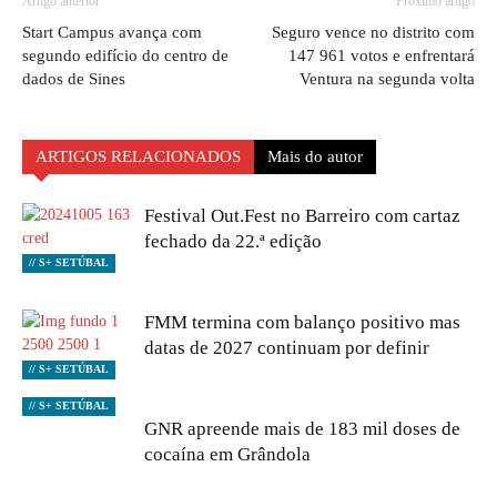
Artigo anterior
Próximo artigo
Start Campus avança com
Seguro vence no distrito com
segundo edifício do centro de
147 961 votos e enfrentará
dados de Sines
Ventura na segunda volta
ARTIGOS RELACIONADOS
Mais do autor
Festival Out.Fest no Barreiro com cartaz
fechado da 22.ª edição
// S+ SETÚBAL
FMM termina com balanço positivo mas
datas de 2027 continuam por definir
// S+ SETÚBAL
// S+ SETÚBAL
GNR apreende mais de 183 mil doses de
cocaína em Grândola