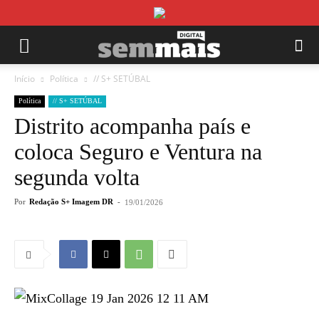
Início
Política
// S+ SETÚBAL
Política
// S+ SETÚBAL
Distrito acompanha país e
coloca Seguro e Ventura na
segunda volta
Por
Redação S+ Imagem DR
-
19/01/2026