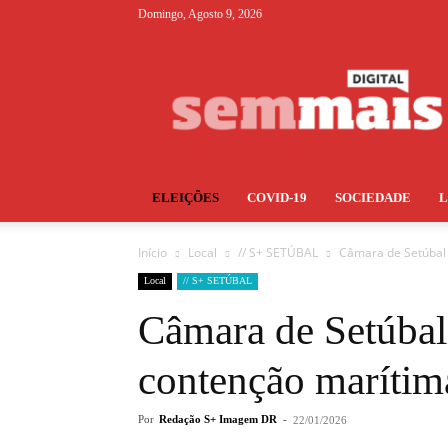
Domingo, Agosto 9, 2026
S+
ELEIÇÕES
COVID-19
SOCIEDADE
Início
Local
// S+ SETÚBAL
Câmara de Setúbal
Local
// S+ SETÚBAL
Câmara de Setúbal
contenção marítim
Por
Redação S+ Imagem DR
-
22/01/2026