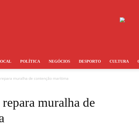
LOCAL
POLÍTICA
NEGÓCIOS
DESPORTO
CULTURA
 repara muralha de contenção marítima
 repara muralha de
a