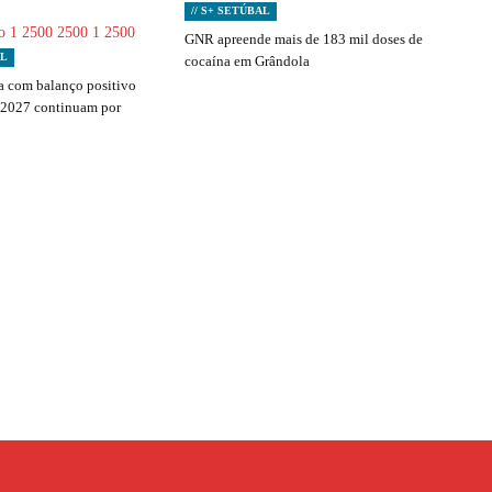
// S+ SETÚBAL
GNR apreende mais de 183 mil doses de
AL
cocaína em Grândola
 com balanço positivo
 2027 continuam por