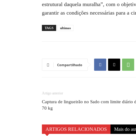
estrutural daquela muralha”, com o objeti
garantir as condições necessárias para a c
TAGS
ultimas
Compartilhado
Artigo anterior
Captura de lingueirão no Sado com limite diário 
70 kg
ARTIGOS RELACIONADOS
Mais do au