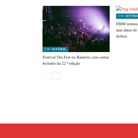
// S+ SETÚB
FMM termina
mas datas de
definir
// S+ SETÚBAL
Festival Out.Fest no Barreiro com cartaz
fechado da 22.ª edição