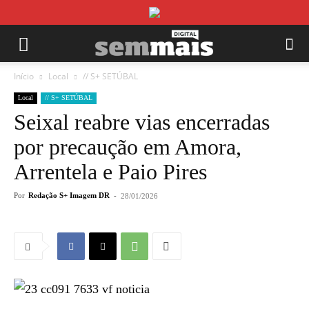
Início
Local
// S+ SETÚBAL
Local
// S+ SETÚBAL
Seixal reabre vias encerradas
por precaução em Amora,
Arrentela e Paio Pires
Por
Redação S+ Imagem DR
-
28/01/2026