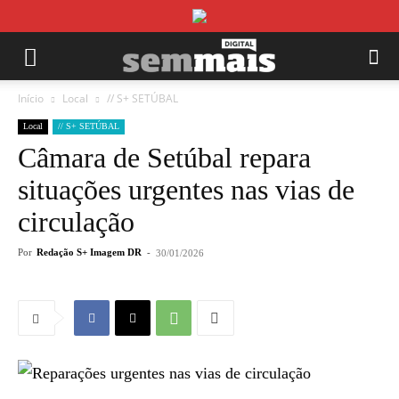
Início
Local
// S+ SETÚBAL
Local
// S+ SETÚBAL
Câmara de Setúbal repara
situações urgentes nas vias de
circulação
Por
Redação S+ Imagem DR
-
30/01/2026