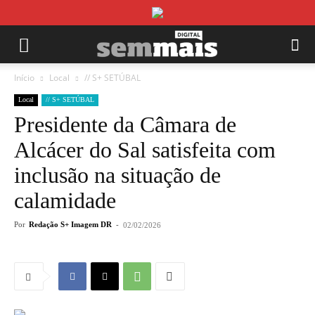
Início
Local
// S+ SETÚBAL
Local
// S+ SETÚBAL
Presidente da Câmara de
Alcácer do Sal satisfeita com
inclusão na situação de
calamidade
Por
Redação S+ Imagem DR
-
02/02/2026