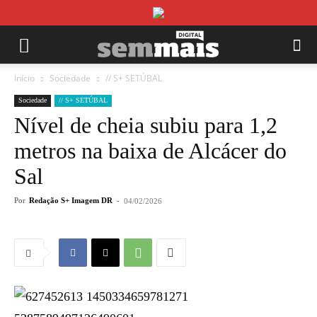
Início
Sociedade
// S+ SETÚBAL
Sociedade
// S+ SETÚBAL
Nível de cheia subiu para 1,2
metros na baixa de Alcácer do
Sal
Por
Redação S+ Imagem DR
-
04/02/2026