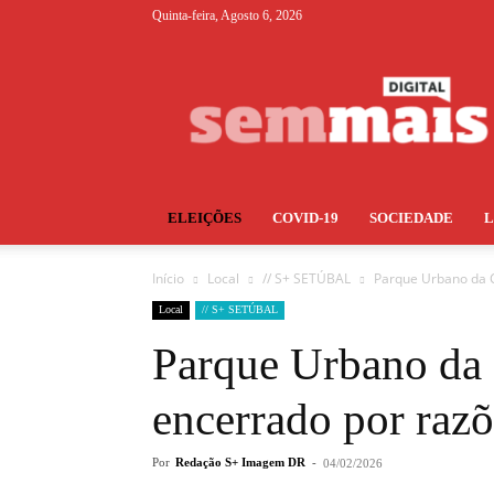
Quinta-feira, Agosto 6, 2026
S+
ELEIÇÕES
COVID-19
SOCIEDADE
Início
Local
// S+ SETÚBAL
Parque Urbano da C
Local
// S+ SETÚBAL
Parque Urbano da 
encerrado por razõ
Por
Redação S+ Imagem DR
-
04/02/2026