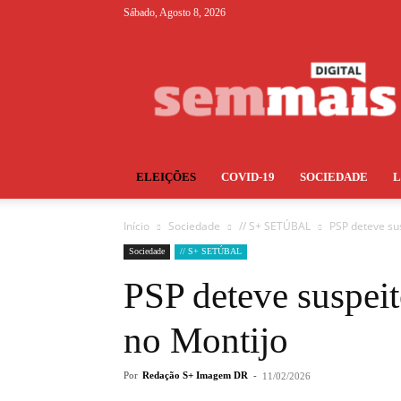
Sábado, Agosto 8, 2026
S+
ELEIÇÕES
COVID-19
SOCIEDADE
Início
Sociedade
// S+ SETÚBAL
PSP deteve sus
Sociedade
// S+ SETÚBAL
PSP deteve suspeit
no Montijo
Por
Redação S+ Imagem DR
-
11/02/2026