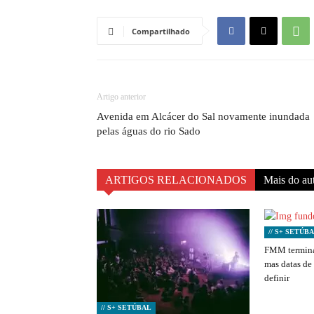
Compartilhado
Artigo anterior
Avenida em Alcácer do Sal novamente inundada
pelas águas do rio Sado
ARTIGOS RELACIONADOS
Mais do au
// S+ SETÚB
FMM termina
mas datas de
definir
// S+ SETÚBAL