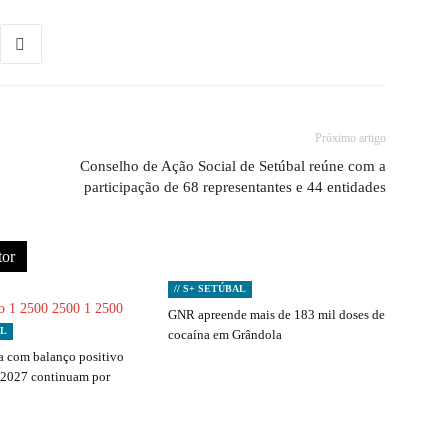
Próximo artigo
Conselho de Ação Social de Setúbal reúne com a
participação de 68 representantes e 44 entidades
tor
// S+ SETÚBAL
GNR apreende mais de 183 mil doses de
AL
cocaína em Grândola
 com balanço positivo
 2027 continuam por