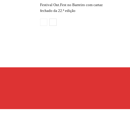
Festival Out.Fest no Barreiro com cartaz
fechado da 22.ª edição
© Copyright 2019 - 2025 MAISCOM. Developed by
EDUGE