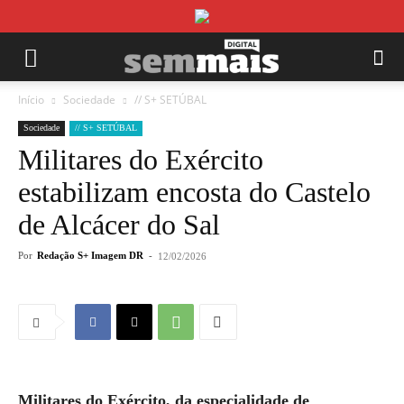
Início
Sociedade
// S+ SETÚBAL
Sociedade
// S+ SETÚBAL
Militares do Exército
estabilizam encosta do Castelo
de Alcácer do Sal
Por
Redação S+ Imagem DR
-
12/02/2026
Militares do Exército, da especialidade de