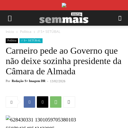
Início
Política
// S+ SETÚBAL
Política
// S+ SETÚBAL
Carneiro pede ao Governo que
não deixe sozinha presidente da
Câmara de Almada
Por
Redação S+ Imagem DR
-
13/02/2026