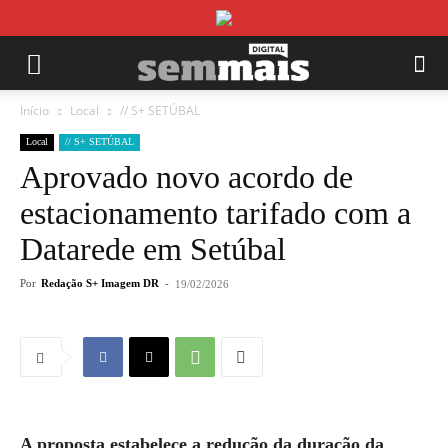
Início
Local
// S+ SETÚBAL
Local
// S+ SETÚBAL
Aprovado novo acordo de
estacionamento tarifado com a
Datarede em Setúbal
Por
Redação S+ Imagem DR
-
19/02/2026
A proposta estabelece a redução da duração da