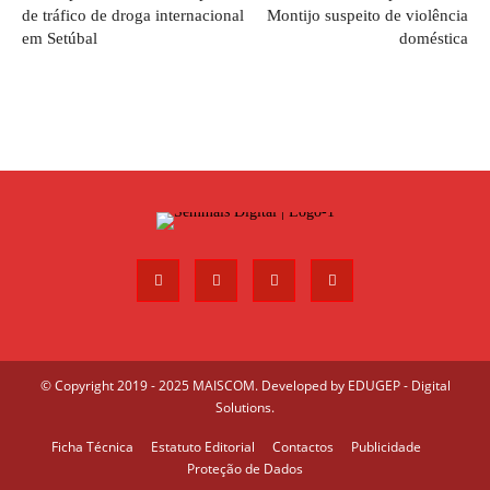
de tráfico de droga internacional
Montijo suspeito de violência
em Setúbal
doméstica
© Copyright 2019 - 2025 MAISCOM. Developed by
EDUGEP - Digital
Solutions
.
Ficha Técnica
Estatuto Editorial
Contactos
Publicidade
Proteção de Dados