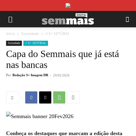
Início
Sociedade
// S+ SETÚBAL
Sociedade
// S+ SETÚBAL
Capa do Semmais que já está
nas bancas
Por
Redação S+ Imagem DR
-
20/02/2026
Conheça os destaques que marcam a edição desta