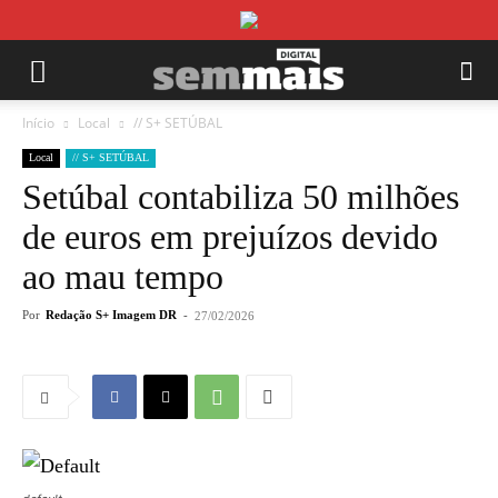
Início
Local
// S+ SETÚBAL
Local
// S+ SETÚBAL
Setúbal contabiliza 50 milhões
de euros em prejuízos devido
ao mau tempo
Por
Redação S+ Imagem DR
-
27/02/2026