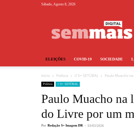
Sábado, Agosto 8, 2026
S+
ELEIÇÕES
COVID-19
SOCIEDADE
Início
Política
// S+ SETÚBAL
Paulo Muacho na 
Política
// S+ SETÚBAL
Paulo Muacho na l
do Livre por um m
Por
Redação S+ Imagem DR
-
03/03/2026