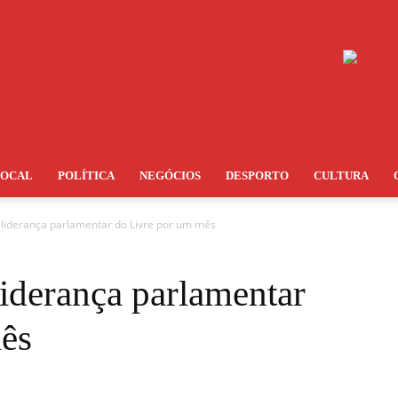
LOCAL
POLÍTICA
NEGÓCIOS
DESPORTO
CULTURA
liderança parlamentar do Livre por um mês
iderança parlamentar
ês