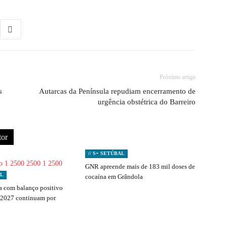
Próximo artigo
s
Autarcas da Península repudiam encerramento de
urgência obstétrica do Barreiro
tor
// S+ SETÚBAL
GNR apreende mais de 183 mil doses de
AL
cocaína em Grândola
 com balanço positivo
 2027 continuam por