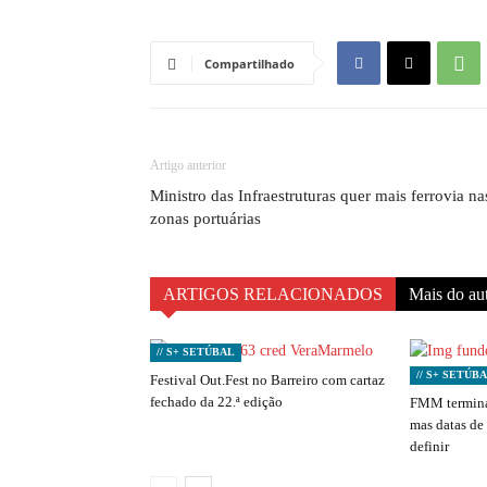
Compartilhado
Artigo anterior
Ministro das Infraestruturas quer mais ferrovia na
zonas portuárias
ARTIGOS RELACIONADOS
Mais do au
// S+ SETÚBAL
// S+ SETÚB
Festival Out.Fest no Barreiro com cartaz
fechado da 22.ª edição
FMM termina
mas datas de
definir