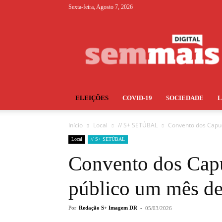
Sexta-feira, Agosto 7, 2026
S+
ELEIÇÕES
COVID-19
SOCIEDADE
Início
Local
// S+ SETÚBAL
Convento dos Capu
Local
// S+ SETÚBAL
Convento dos Capu
público um mês de
Por
Redação S+ Imagem DR
-
05/03/2026