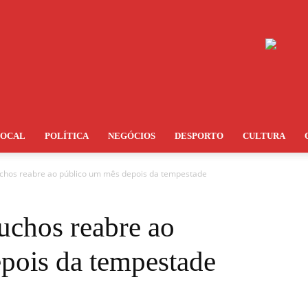
LOCAL
POLÍTICA
NEGÓCIOS
DESPORTO
CULTURA
chos reabre ao público um mês depois da tempestade
chos reabre ao
pois da tempestade