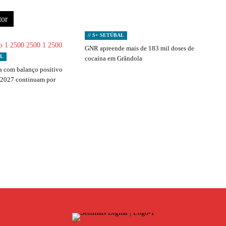
tor
// S+ SETÚBAL
GNR apreende mais de 183 mil doses de
AL
cocaína em Grândola
 com balanço positivo
 2027 continuam por