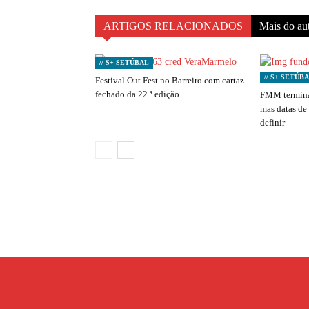
ARTIGOS RELACIONADOS
Mais do au
// S+ SETÚBAL
// S+ SETÚB
Festival Out.Fest no Barreiro com cartaz
fechado da 22.ª edição
FMM termina
mas datas de
definir