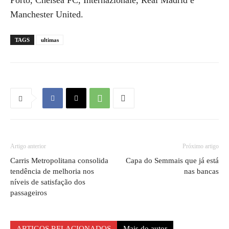
Porto, Chelsea FC, Internazionale, Real Madrid e
Manchester United.
TAGS
ultimas
Artigo anterior
Próximo artigo
Carris Metropolitana consolida
Capa do Semmais que já está
tendência de melhoria nos
nas bancas
níveis de satisfação dos
passageiros
ARTIGOS RELACIONADOS
Mais do autor