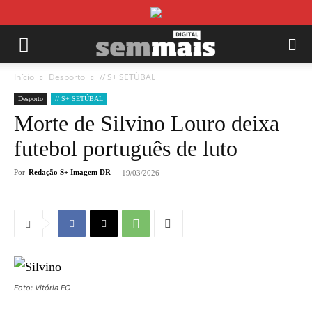
Início
Desporto
// S+ SETÚBAL
Desporto
// S+ SETÚBAL
Morte de Silvino Louro deixa
futebol português de luto
Por
Redação S+ Imagem DR
-
19/03/2026
Foto: Vitória FC