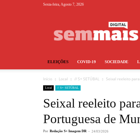
Sexta-feira, Agosto 7, 2026
S+
ELEIÇÕES
COVID-19
SOCIEDADE
Início
Local
// S+ SETÚBAL
Seixal reeleito par
Local
// S+ SETÚBAL
Seixal reeleito par
Portuguesa de Mun
Por
Redação S+ Imagem DR
-
24/03/2026