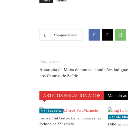
TAGS
ultimas
Compartilhado
Artigo anterior
Autarquia da Moita denuncia “condições indigna
nos Centros de Saúde
ARTIGOS RELACIONADOS
Mais do au
// S+ SETÚBAL
// S+ SETÚB
Festival Out.Fest no Barreiro com cartaz
fechado da 22.ª edição
FMM termina