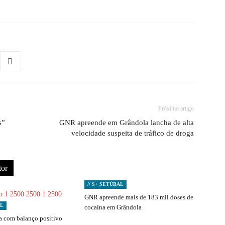
Próximo artigo
s”
GNR apreende em Grândola lancha de alta
velocidade suspeita de tráfico de droga
tor
// S+ SETÚBAL
GNR apreende mais de 183 mil doses de
AL
cocaína em Grândola
 com balanço positivo