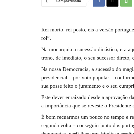
Compartilhado
Rei morto, rei posto, eis a versão portugue
roi”.
Na monarquia a sucessão dinástica, era a
trono, de imediato, o seu sucessor direto, 
Na nossa Democracia, a sucessão do magis
presidencial – por voto popular – conform
sua posse feito o juramento e o seu cumpr
Este dever enraizado desde a aprovação 
a importância que se reveste o Presidente 
É bom recuarmos um pouco no tempo e refl
segunda volta – conseguiu junto dos portug
democratas, perfi lhar uma hipótese credí