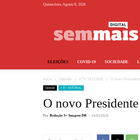
Quinta-feira, Agosto 6, 2026
S+
ELEIÇÕES
COVID-19
SOCIEDADE
Início
Opinião
// S+ SETÚBAL
O novo Presiden
Opinião
// S+ SETÚBAL
O novo Presidente
Por
Redação S+ Imagem DR
-
29/03/2026