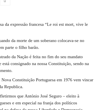
sa da expressão francesa “Le roi est mort, vive le
quando da morte de um soberano colocava-se no
em parte o filho barão.
trado da Nação é feita no fim do seu mandato
e está consignado na nossa Constituição, sendo na
imento.
da Nova Constituição Portuguesa em 1976 vem vincar
da Republica.
etirmos que António José Seguro – eleito à
ueses e em especial na franja dos políticos
vel na defesa da nossa Liberdade e Democracia –