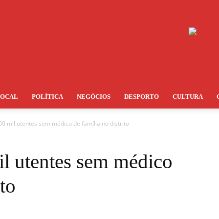
LOCAL
POLÍTICA
NEGÓCIOS
DESPORTO
CULTURA
0 mil utentes sem médico de família no distrito
il utentes sem médico
ito