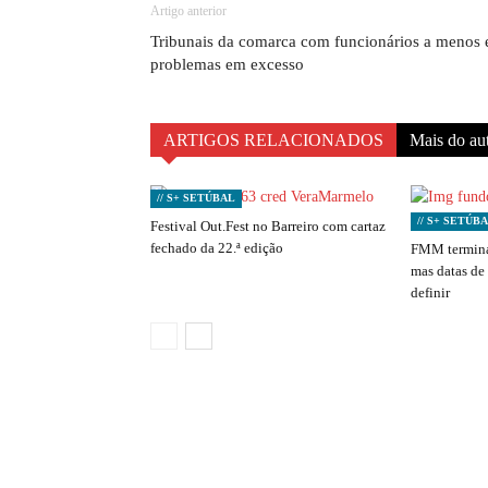
Artigo anterior
Tribunais da comarca com funcionários a menos 
problemas em excesso
ARTIGOS RELACIONADOS
Mais do au
// S+ SETÚBAL
// S+ SETÚB
Festival Out.Fest no Barreiro com cartaz
fechado da 22.ª edição
FMM termina
mas datas de
definir