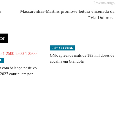
Próximo artigo
e
Mascarenhas-Martins promove leitura encenada da
“Via Dolorosa
tor
// S+ SETÚBAL
GNR apreende mais de 183 mil doses de
AL
cocaína em Grândola
 com balanço positivo
 2027 continuam por