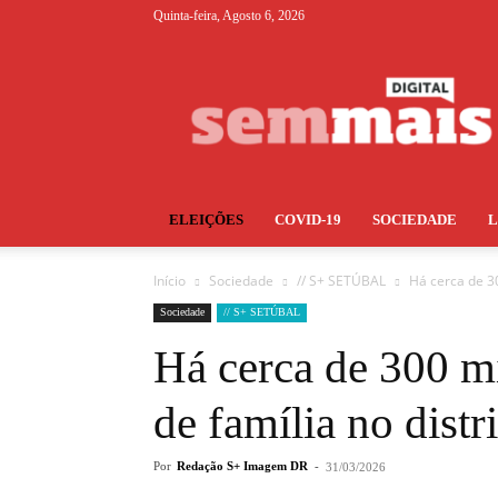
Quinta-feira, Agosto 6, 2026
S+
ELEIÇÕES
COVID-19
SOCIEDADE
Início
Sociedade
// S+ SETÚBAL
Há cerca de 30
Sociedade
// S+ SETÚBAL
Há cerca de 300 m
de família no distr
Por
Redação S+ Imagem DR
-
31/03/2026