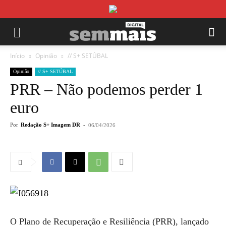
Início
Opinião
// S+ SETÚBAL
Opinião
// S+ SETÚBAL
PRR – Não podemos perder 1
euro
Por
Redação S+ Imagem DR
-
06/04/2026
O Plano de Recuperação e Resiliência (PRR), lançado