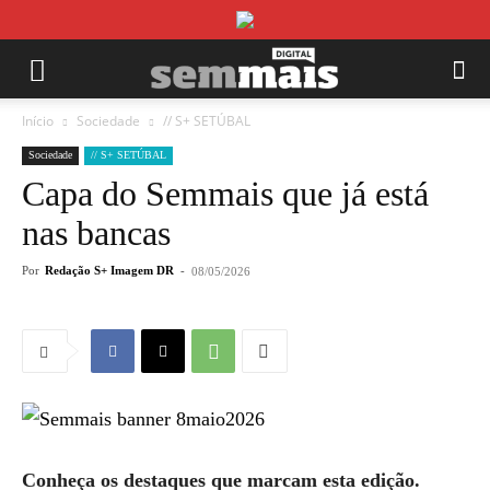
Início
Sociedade
// S+ SETÚBAL
Sociedade
// S+ SETÚBAL
Capa do Semmais que já está
nas bancas
Por
Redação S+ Imagem DR
-
08/05/2026
Conheça os destaques que marcam esta edição.