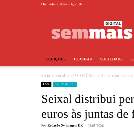
Quinta-feira, Agosto 6, 2026
S+
ELEIÇÕES
COVID-19
SOCIEDADE
Início
Local
// S+ SETÚBAL
Seixal distribui pe
Local
// S+ SETÚBAL
Seixal distribui pe
euros às juntas de
Por
Redação S+ Imagem DR
-
08/05/2026