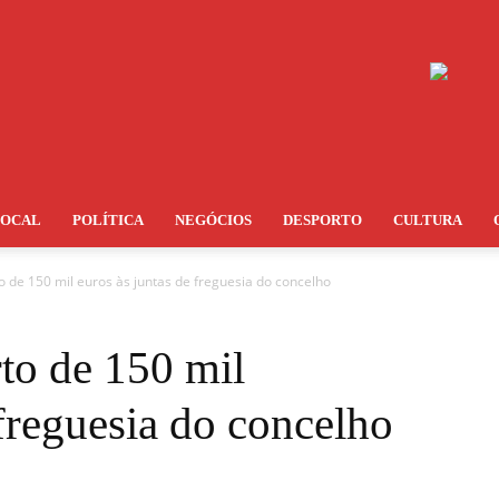
LOCAL
POLÍTICA
NEGÓCIOS
DESPORTO
CULTURA
rto de 150 mil euros às juntas de freguesia do concelho
rto de 150 mil
 freguesia do concelho